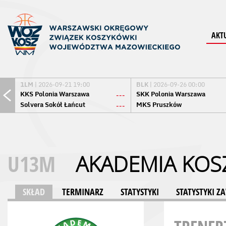
AKT
1LM
| 2026-09-21 19:00
BLK
| 2026-09-26 00:00
KKS Polonia Warszawa
SKK Polonia Warszawa
---
Solvera Sokół Łańcut
MKS Pruszków
---
U13M
AKADEMIA KO
SKŁAD
TERMINARZ
STATYSTYKI
STATYSTYKI 