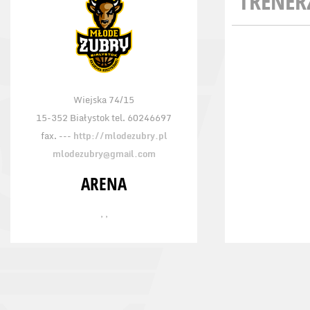
TRENER
Wiejska 74/15
15-352 Białystok tel. 60246697
fax. ---
http://mlodezubry.pl
mlodezubry@gmail.com
ARENA
, ,