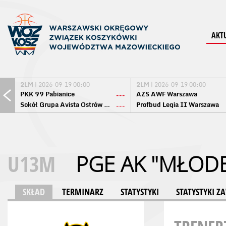
AKT
2LM
| 2026-09-19 00:00
2LM
| 2026-09-19 00:00
PKK 99 Pabianice
AZS AWF Warszawa
---
Sokół Grupa Avista Ostrów Maz.
Profbud Legia II Warszawa
---
U13M
PGE AK "MŁODE
SKŁAD
TERMINARZ
STATYSTYKI
STATYSTYKI 