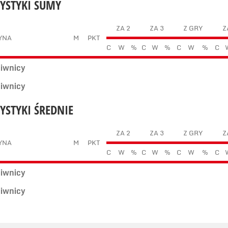
TYSTYKI SUMY
ZA 2
ZA 3
Z GRY
Z
YNA
M
PKT
C
W
%
C
W
%
C
W
%
C
ciwnicy
ciwnicy
TYSTYKI ŚREDNIE
ZA 2
ZA 3
Z GRY
Z
YNA
M
PKT
C
W
%
C
W
%
C
W
%
C
ciwnicy
ciwnicy