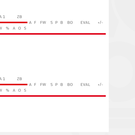
A 1
ZB
A
F
FW
S
P
B
BO
EVAL
+/-
W
%
A
O
S
A 1
ZB
A
F
FW
S
P
B
BO
EVAL
+/-
W
%
A
O
S