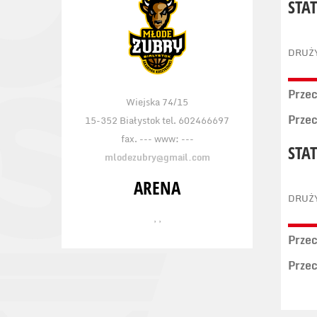
STA
DRUŻ
Prze
Wiejska 74/15
Prze
15-352 Białystok tel. 602466697
fax. --- www: ---
STA
mlodezubry@gmail.com
ARENA
DRUŻ
, ,
Prze
Prze