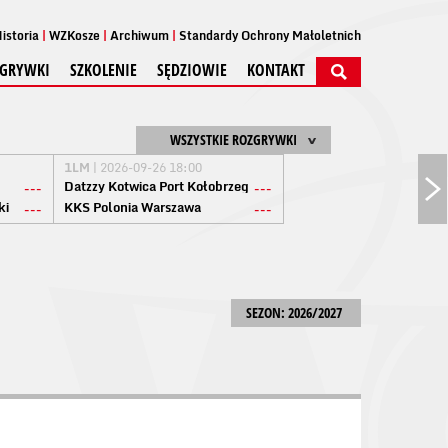
istoria
WZKosze
Archiwum
Standardy Ochrony Małoletnich
GRYWKI
SZKOLENIE
SĘDZIOWIE
KONTAKT
WSZYSTKIE ROZGRYWKI
1LM
| 2026-09-26 18:00
Datzzy Kotwica Port Kołobrzeg
---
---
ki
KKS Polonia Warszawa
---
---
SEZON: 2026/2027