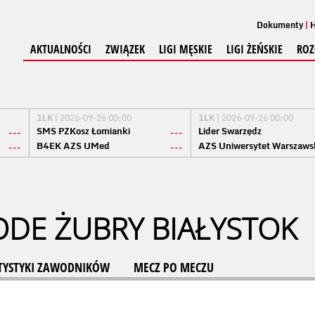
Dokumenty
H
AKTUALNOŚCI
ZWIĄZEK
LIGI MĘSKIE
LIGI ŻEŃSKIE
ROZ
1LK
| 2026-09-26 00:00
1LK
| 2026-09-26 00:00
SMS PZKosz Łomianki
Lider Swarzędz
---
---
B4EK AZS UMed
AZS Uniwersytet Warszaws
---
---
ODE ŻUBRY BIAŁYSTOK
TYSTYKI ZAWODNIKÓW
MECZ PO MECZU