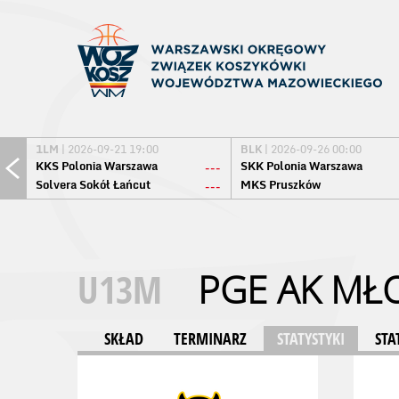
1LM
| 2026-09-21 19:00
BLK
| 2026-09-26 00:00
KKS Polonia Warszawa
SKK Polonia Warszawa
---
Solvera Sokół Łańcut
MKS Pruszków
---
U13M
PGE AK MŁ
SKŁAD
TERMINARZ
STATYSTYKI
STA