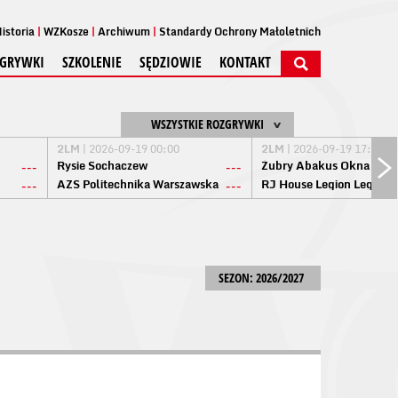
istoria
WZKosze
Archiwum
Standardy Ochrony Małoletnich
GRYWKI
SZKOLENIE
SĘDZIOWIE
KONTAKT
WSZYSTKIE ROZGRYWKI
2LM
| 2026-09-19 00:00
2LM
| 2026-09-19 17:00
Rysie Sochaczew
Żubry Abakus Okna Biał
---
---
AZS Politechnika Warszawska
RJ House Legion Legion
---
---
SEZON: 2026/2027