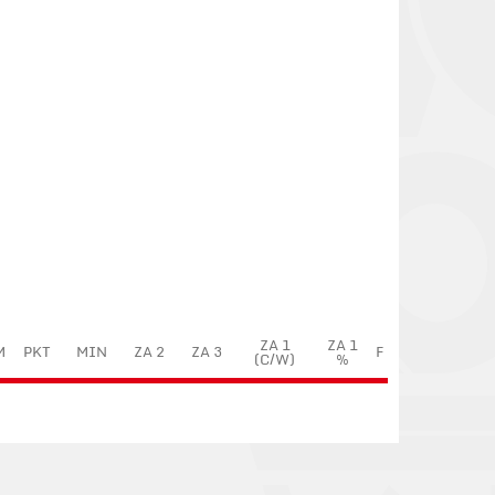
ZA 1
ZA 1
M
PKT
MIN
ZA 2
ZA 3
F
(C/W)
%