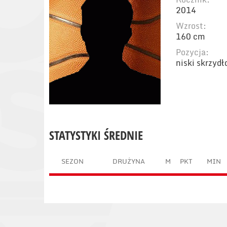
2014
Wzrost:
160 cm
Pozycja:
niski skrzyd
STATYSTYKI ŚREDNIE
SEZON
DRUŻYNA
M
PKT
MIN