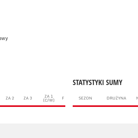
łowy
STATYSTYKI SUMY
ZA 1
ZA 2
ZA 3
F
SEZON
DRUŻYNA
(C/W)