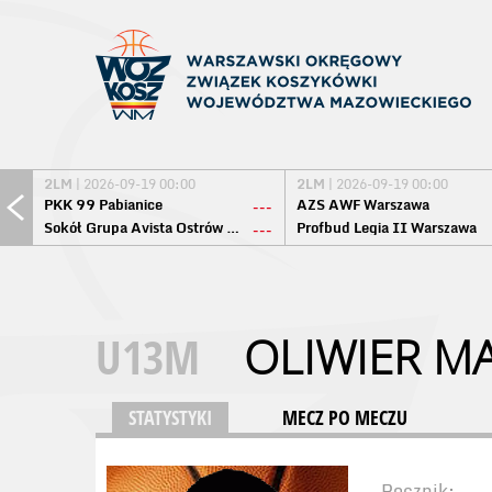
2LM
| 2026-09-19 00:00
2LM
| 2026-09-19 00:00
PKK 99 Pabianice
AZS AWF Warszawa
---
Sokół Grupa Avista Ostrów Maz.
Profbud Legia II Warszawa
---
U13M
OLIWIER MA
STATYSTYKI
MECZ PO MECZU
Rocznik: