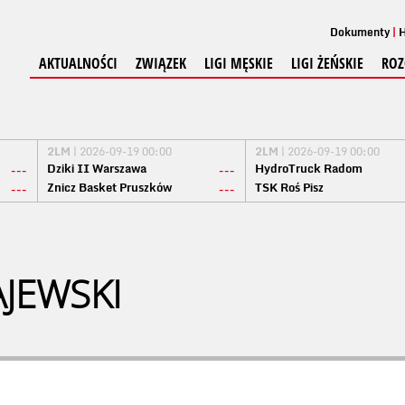
Dokumenty
H
AKTUALNOŚCI
ZWIĄZEK
LIGI MĘSKIE
LIGI ŻEŃSKIE
ROZ
2LM
| 2026-09-19 00:00
2LM
| 2026-09-19 00:00
Dziki II Warszawa
HydroTruck Radom
---
---
Znicz Basket Pruszków
TSK Roś Pisz
---
---
JEWSKI