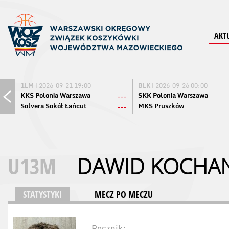
AKT
1LM
| 2026-09-21 19:00
BLK
| 2026-09-26 00:00
KKS Polonia Warszawa
SKK Polonia Warszawa
---
Solvera Sokół Łańcut
MKS Pruszków
---
U13M
DAWID KOCHA
STATYSTYKI
MECZ PO MECZU
Rocznik: