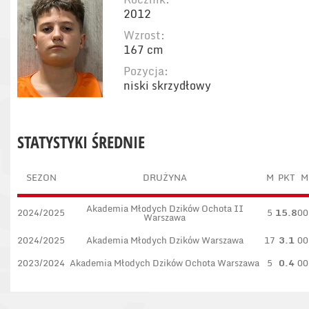
2012
Wzrost:
167 cm
Pozycja:
niski skrzydłowy
STATYSTYKI ŚREDNIE
SEZON
DRUŻYNA
M
PKT
M
Akademia Młodych Dzików Ochota II
2024/2025
5
15.8
00
Warszawa
2024/2025
Akademia Młodych Dzików Warszawa
17
3.1
00
2023/2024
Akademia Młodych Dzików Ochota Warszawa
5
0.4
00