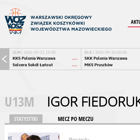
AKT
1LM
| 2026-09-21 19:00
BLK
| 2026-09-26 00:00
KKS Polonia Warszawa
SKK Polonia Warszawa
---
Solvera Sokół Łańcut
MKS Pruszków
---
U13M
IGOR FIEDORU
STATYSTYKI
MECZ PO MECZU
Rocznik: