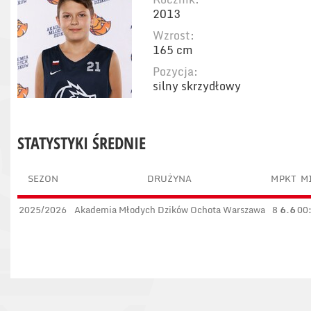
2013
Wzrost:
165 cm
Pozycja:
silny skrzydłowy
STATYSTYKI ŚREDNIE
SEZON
DRUŻYNA
M
PKT
M
2025/2026
Akademia Młodych Dzików Ochota Warszawa
8
6.6
00