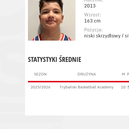
2013
Wzrost:
163 cm
Pozycja:
niski skrzydłowy / s
STATYSTYKI ŚREDNIE
SEZON
DRUŻYNA
M
2025/2026
Trybański Basketball Academy
10