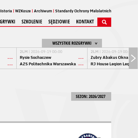
istoria
WZKosze
Archiwum
Standardy Ochrony Małoletnich
GRYWKI
SZKOLENIE
SĘDZIOWIE
KONTAKT
WSZYSTKIE ROZGRYWKI
2LM
| 2026-09-19 00:00
2LM
| 2026-09-19 00:00
Rysie Sochaczew
Żubry Abakus Okna Biał
---
---
AZS Politechnika Warszawska
RJ House Legion Legion
---
---
SEZON: 2026/2027