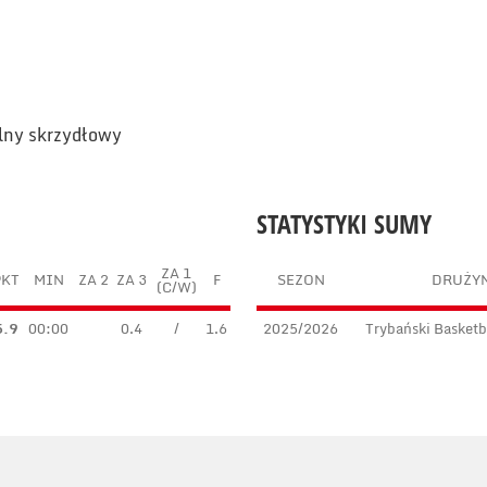
ilny skrzydłowy
STATYSTYKI SUMY
ZA 1
PKT
MIN
ZA 2
ZA 3
F
SEZON
DRUŻY
(C/W)
5.9
00:00
0.4
/
1.6
2025/2026
Trybański Basket