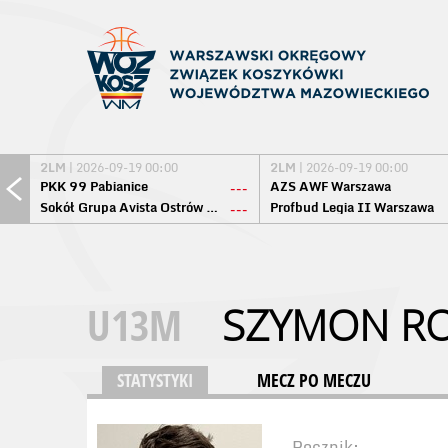
2LM
| 2026-09-19 00:00
2LM
| 2026-09-19 00:00
PKK 99 Pabianice
AZS AWF Warszawa
---
Sokół Grupa Avista Ostrów Maz.
Profbud Legia II Warszawa
---
U13M
SZYMON R
STATYSTYKI
MECZ PO MECZU
Rocznik: