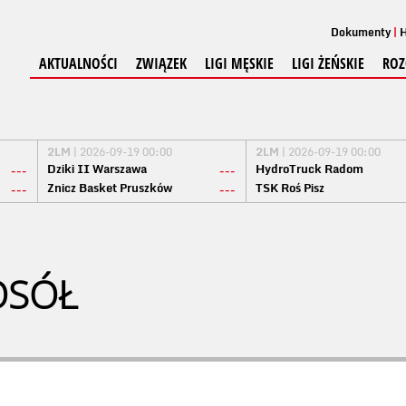
Dokumenty
H
AKTUALNOŚCI
ZWIĄZEK
LIGI MĘSKIE
LIGI ŻEŃSKIE
ROZ
2LM
| 2026-09-19 00:00
2LM
| 2026-09-19 00:00
Dziki II Warszawa
HydroTruck Radom
---
---
Znicz Basket Pruszków
TSK Roś Pisz
---
---
OSÓŁ