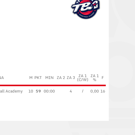
ZA 1
ZA 1
NA
M
PKT
MIN
ZA 2
ZA 3
F
(C/W)
%
ball Academy
10
59
00:00
4
/
0,00
16