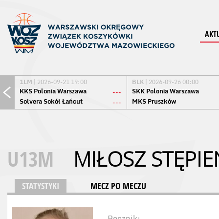
AKT
1LM
| 2026-09-21 19:00
BLK
| 2026-09-26 00:00
KKS Polonia Warszawa
SKK Polonia Warszawa
---
Solvera Sokół Łańcut
MKS Pruszków
---
U13M
MIŁOSZ STĘPIE
STATYSTYKI
MECZ PO MECZU
Rocznik: