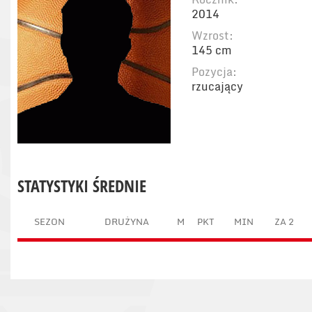
2014
Wzrost:
145 cm
Pozycja:
rzucający
STATYSTYKI ŚREDNIE
SEZON
DRUŻYNA
M
PKT
MIN
ZA 2