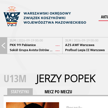
AKT
2LM
| 2026-09-19 00:00
2LM
| 2026-09-19 00:00
PKK 99 Pabianice
AZS AWF Warszawa
---
Sokół Grupa Avista Ostrów Maz.
Profbud Legia II Warszawa
---
U13M
JERZY POPEK
STATYSTYKI
MECZ PO MECZU
Rocznik: