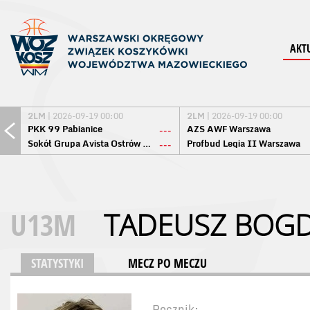
AKT
2LM
| 2026-09-19 00:00
2LM
| 2026-09-19 00:00
PKK 99 Pabianice
AZS AWF Warszawa
---
Sokół Grupa Avista Ostrów Maz.
Profbud Legia II Warszawa
---
U13M
TADEUSZ BOG
STATYSTYKI
MECZ PO MECZU
Rocznik: