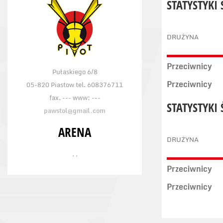
STATYSTYKI
DRUŻYNA
Przeciwnicy
Pułaskiego 6/8
Przeciwnicy
05-820 Piastow tel. 608376711
fax. --- www: ---
STATYSTYKI
pawstol@gmail.com
ARENA
DRUŻYNA
, ,
Przeciwnicy
Przeciwnicy