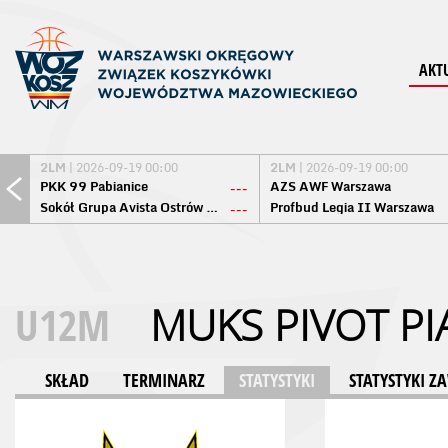
AKT
2LM
| 2026-09-19 00:00
2LM
| 2026-09-19 00:00
PKK 99 Pabianice
AZS AWF Warszawa
---
Sokół Grupa Avista Ostrów Maz.
Profbud Legia II Warszawa
---
U12M
MUKS PIVOT P
SKŁAD
TERMINARZ
STATYSTYKI
STATYSTYKI 