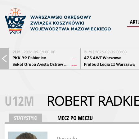
AKT
2LM
| 2026-09-19 00:00
2LM
| 2026-09-19 00:00
PKK 99 Pabianice
AZS AWF Warszawa
---
Sokół Grupa Avista Ostrów Maz.
Profbud Legia II Warszawa
---
U12M
ROBERT RADKI
STATYSTYKI
MECZ PO MECZU
Rocznik: