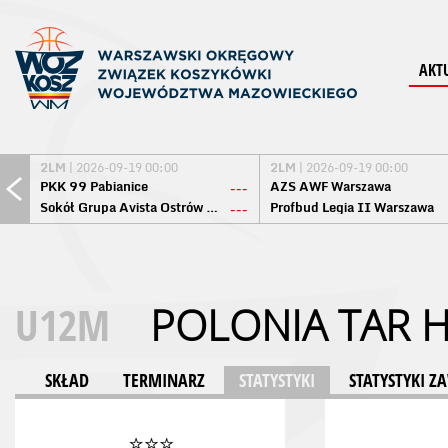
AKT
2LM
| 2026-09-19 00:00
2LM
| 2026-09-19 00:00
PKK 99 Pabianice
AZS AWF Warszawa
---
Sokół Grupa Avista Ostrów Maz.
Profbud Legia II Warszawa
---
U12M
POLONIA TAR 
SKŁAD
TERMINARZ
STATYSTYKI
STATYSTYKI 