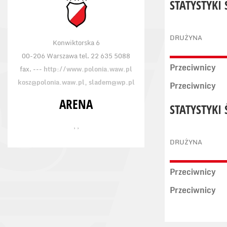
STATYSTYKI
DRUŻYNA
Konwiktorska 6
00-206 Warszawa tel. 22 635 5088
Przeciwnicy
fax. ---
http://www.polonia.waw.pl
kosz@polonia.waw.pl, sladem@wp.pl
Przeciwnicy
ARENA
STATYSTYKI
, ,
DRUŻYNA
Przeciwnicy
Przeciwnicy