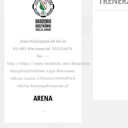
TRENER
Aleja Wyścigowa 4B lok 44
02-681 Warszawa tel. 533316474
fax. ---
http://https://www.facebook.com/Akademia-
Koszyk%C3%B3wki-Legii-Warszawa-
Sekcja-Junior-370404493948926
nikolaj.kovcin@aklwjunior.pl
ARENA
, ,