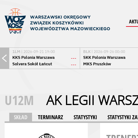
AKT
1LM
| 2026-09-21 19:00
BLK
| 2026-09-26 00:00
KKS Polonia Warszawa
SKK Polonia Warszawa
---
Solvera Sokół Łańcut
MKS Pruszków
---
U12M
AK LEGII WARS
SKŁAD
TERMINARZ
STATYSTYKI
STATYSTYKI 