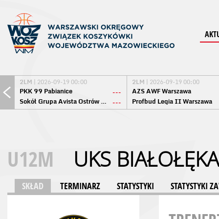
AKT
2LM
| 2026-09-19 00:00
2LM
| 2026-09-19 00:00
PKK 99 Pabianice
AZS AWF Warszawa
---
Sokół Grupa Avista Ostrów Maz.
Profbud Legia II Warszawa
---
U12M
UKS BIAŁOŁĘK
SKŁAD
TERMINARZ
STATYSTYKI
STATYSTYKI 