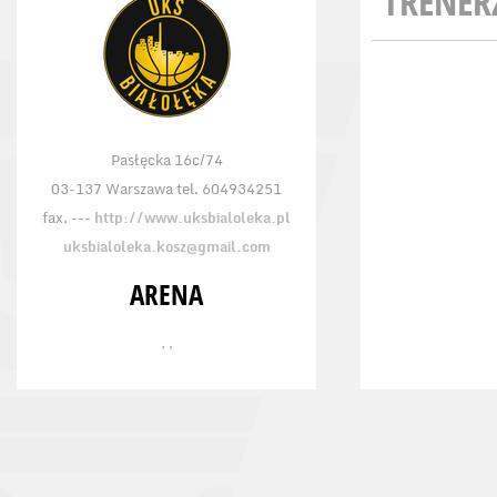
TRENER
Pasłęcka 16c/74
03-137 Warszawa tel. 604934251
fax. ---
http://www.uksbialoleka.pl
uksbialoleka.kosz@gmail.com
ARENA
, ,