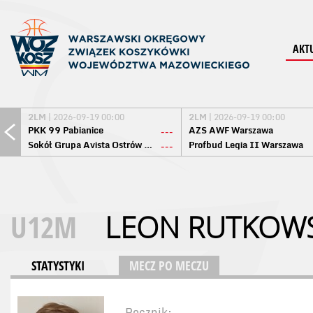
AKT
2LM
| 2026-09-19 00:00
2LM
| 2026-09-19 00:00
PKK 99 Pabianice
AZS AWF Warszawa
---
Sokół Grupa Avista Ostrów Maz.
Profbud Legia II Warszawa
---
U12M
LEON RUTKOWS
STATYSTYKI
MECZ PO MECZU
Rocznik: