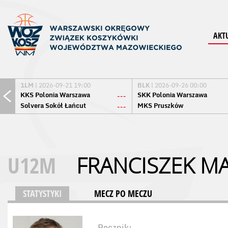
AKT
1LM
| 2026-09-21 19:00
BLK
| 2026-09-26 00:00
KKS Polonia Warszawa
SKK Polonia Warszawa
---
Solvera Sokół Łańcut
MKS Pruszków
---
U12M
FRANCISZEK M
STATYSTYKI
MECZ PO MECZU
Rocznik: