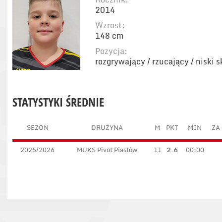
2014
Wzrost:
148 cm
Pozycja:
rozgrywający / rzucający / niski 
STATYSTYKI ŚREDNIE
SEZON
DRUŻYNA
M
PKT
MIN
ZA 
2025/2026
MUKS Pivot Piastów
11
2.6
00:00