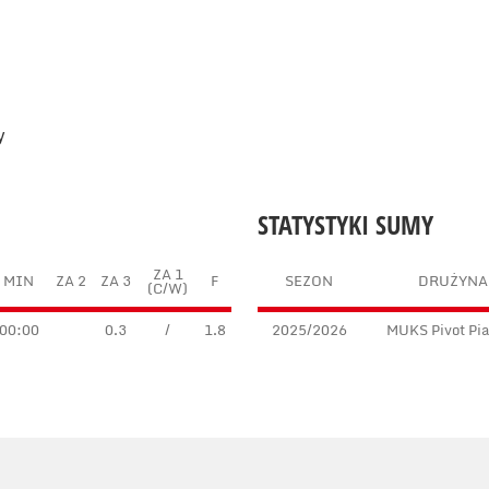
y
STATYSTYKI SUMY
ZA 1
MIN
ZA 2
ZA 3
F
SEZON
DRUŻYNA
(C/W)
00:00
0.3
/
1.8
2025/2026
MUKS Pivot Pi