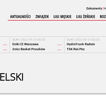
Dokumenty
H
AKTUALNOŚCI
ZWIĄZEK
LIGI MĘSKIE
LIGI ŻEŃSKIE
ROZ
2LM
| 2026-09-19 00:00
2LM
| 2026-09-19 00:00
Dziki II Warszawa
HydroTruck Radom
---
---
Znicz Basket Pruszków
TSK Roś Pisz
---
---
ELSKI