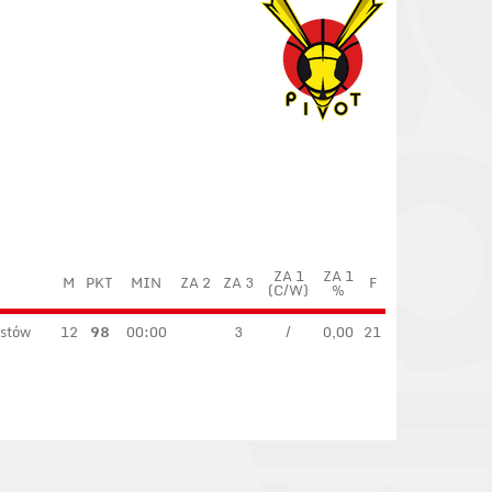
ZA 1
ZA 1
M
PKT
MIN
ZA 2
ZA 3
F
(C/W)
%
astów
12
98
00:00
3
/
0,00
21