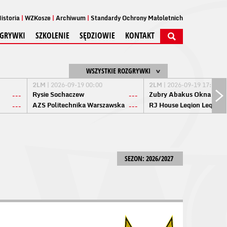
istoria
WZKosze
Archiwum
Standardy Ochrony Małoletnich
GRYWKI
SZKOLENIE
SĘDZIOWIE
KONTAKT
WSZYSTKIE ROZGRYWKI
2LM
| 2026-09-19 00:00
2LM
| 2026-09-19 17:00
Rysie Sochaczew
Żubry Abakus Okna Biał
---
---
AZS Politechnika Warszawska
RJ House Legion Legion
---
---
SEZON: 2026/2027