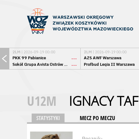
2LM
| 2026-09-19 00:00
2LM
| 2026-09-19 00:00
PKK 99 Pabianice
AZS AWF Warszawa
---
Sokół Grupa Avista Ostrów Maz.
Profbud Legia II Warszawa
---
U12M
IGNACY TAF
STATYSTYKI
MECZ PO MECZU
Rocznik: