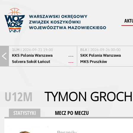
AKT
1LM
| 2026-09-21 19:00
BLK
| 2026-09-26 00:00
KKS Polonia Warszawa
SKK Polonia Warszawa
---
Solvera Sokół Łańcut
MKS Pruszków
---
U12M
TYMON GROCH
STATYSTYKI
MECZ PO MECZU
Rocznik: