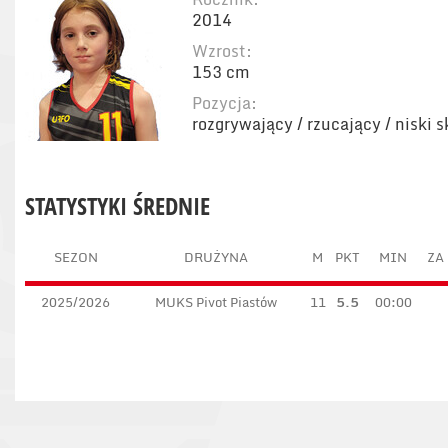
2014
Wzrost:
153 cm
Pozycja:
rozgrywający / rzucający / niski 
STATYSTYKI ŚREDNIE
SEZON
DRUŻYNA
M
PKT
MIN
ZA 
2025/2026
MUKS Pivot Piastów
11
5.5
00:00