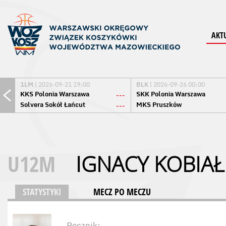
AKT
1LM
| 2026-09-21 19:00
BLK
| 2026-09-26 00:00
KKS Polonia Warszawa
SKK Polonia Warszawa
---
Solvera Sokół Łańcut
MKS Pruszków
---
U12M
IGNACY KOBIA
STATYSTYKI
MECZ PO MECZU
Rocznik: