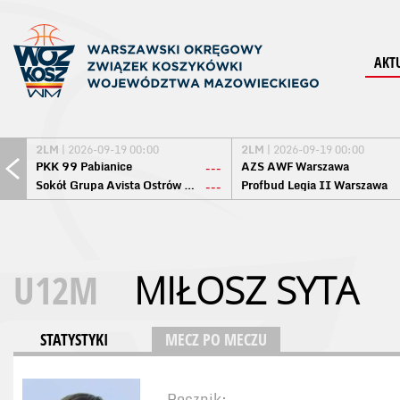
AKT
2LM
| 2026-09-19 00:00
2LM
| 2026-09-19 00:00
PKK 99 Pabianice
AZS AWF Warszawa
---
Sokół Grupa Avista Ostrów Maz.
Profbud Legia II Warszawa
---
U12M
MIŁOSZ SYTA
STATYSTYKI
MECZ PO MECZU
Rocznik: