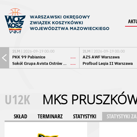
AKT
2LM
| 2026-09-19 00:00
2LM
| 2026-09-19 00:00
PKK 99 Pabianice
AZS AWF Warszawa
---
Sokół Grupa Avista Ostrów Maz.
Profbud Legia II Warszawa
---
U12K
MKS PRUSZKÓ
SKŁAD
TERMINARZ
STATYSTYKI
STATYSTYKI 