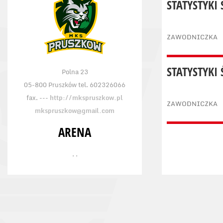
STATYSTYKI
ZAWODNICZKA
STATYSTYKI
Polna 23
05-800 Pruszków tel. 602326066
fax. ---
http://mkspruszkow.pl
ZAWODNICZKA
mkspruszkow@gmail.com
ARENA
, ,