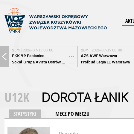
AKT
2LM
| 2026-09-19 00:00
2LM
| 2026-09-19 00:00
PKK 99 Pabianice
AZS AWF Warszawa
---
Sokół Grupa Avista Ostrów Maz.
Profbud Legia II Warszawa
---
U12K
DOROTA ŁANIK
STATYSTYKI
MECZ PO MECZU
Rocznik: