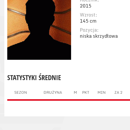
2015
Wzrost:
145 cm
Pozycja:
niska skrzydłowa
STATYSTYKI ŚREDNIE
SEZON
DRUŻYNA
M
PKT
MIN
ZA 2