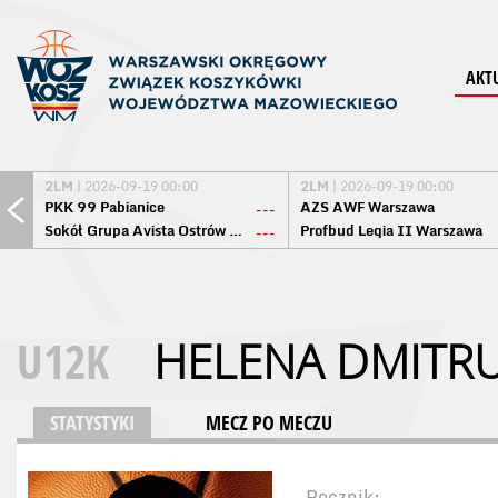
AKT
2LM
| 2026-09-19 00:00
2LM
| 2026-09-19 00:00
PKK 99 Pabianice
AZS AWF Warszawa
---
Sokół Grupa Avista Ostrów Maz.
Profbud Legia II Warszawa
---
U12K
HELENA DMITR
STATYSTYKI
MECZ PO MECZU
Rocznik: