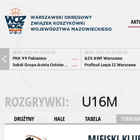
AKT
2LM
| 2026-09-19 00:00
2LM
| 2026-09-19 00:00
PKK 99 Pabianice
AZS AWF Warszawa
---
Sokół Grupa Avista Ostrów Maz.
Profbud Legia II Warszawa
---
ROZGRYWKI:
U16M
DRUŻYNY
HALE
TABELA
TERMINA
MIEJSKI KL