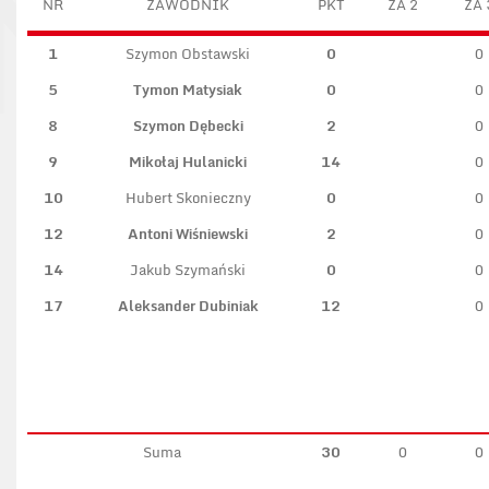
NR
ZAWODNIK
PKT
ZA 2
ZA 
1
Szymon Obstawski
0
0
5
Tymon Matysiak
0
0
8
Szymon Dębecki
2
0
9
Mikołaj Hulanicki
14
0
10
Hubert Skonieczny
0
0
12
Antoni Wiśniewski
2
0
14
Jakub Szymański
0
0
17
Aleksander Dubiniak
12
0
Suma
30
0
0