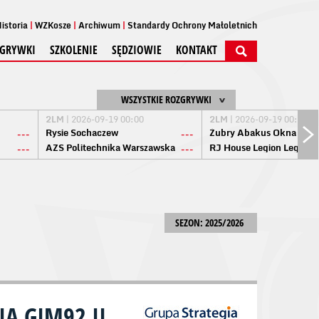
istoria
WZKosze
Archiwum
Standardy Ochrony Małoletnich
GRYWKI
SZKOLENIE
SĘDZIOWIE
KONTAKT
WSZYSTKIE ROZGRYWKI
2LM
| 2026-09-19 00:00
2LM
| 2026-09-19 00:00
Rysie Sochaczew
Żubry Abakus Okna Biał
---
---
AZS Politechnika Warszawska
RJ House Legion Legion
---
---
SEZON: 2025/2026
IA GIM92 II