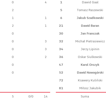
0
4
1
Dawid Gaal
2
5
Tomasz Raszewski
1
1
6
Jakub Szadkowski
2
1
21
Dawid Baran
0
30
Jan Franczak
0
3
32
Michał Pietrasiewicz
0
3
34
Jerzy Lipinin
0
2
36
Oskar Siulkowski
0
47
Karol Orczyk
0
52
Dawid Nowogórski
72
Ksawery Kuliński
81
Miłosz Jakubik
5
0/0
14
Suma