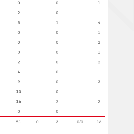
0
0
1
2
0
5
1
4
0
0
1
0
0
2
3
0
1
2
0
2
4
0
9
0
3
10
0
16
2
2
0
0
51
0
3
0/0
16