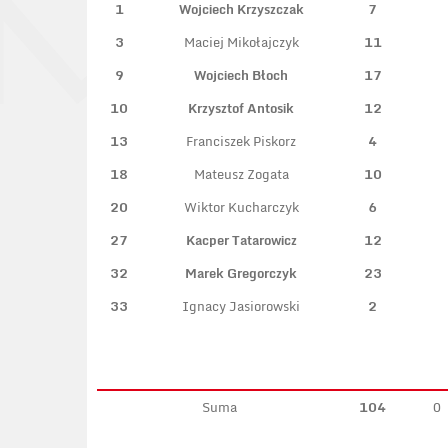
1
Wojciech Krzyszczak
7
3
Maciej Mikołajczyk
11
9
Wojciech Błoch
17
10
Krzysztof Antosik
12
13
Franciszek Piskorz
4
18
Mateusz Zogata
10
20
Wiktor Kucharczyk
6
27
Kacper Tatarowicz
12
32
Marek Gregorczyk
23
33
Ignacy Jasiorowski
2
Suma
104
0