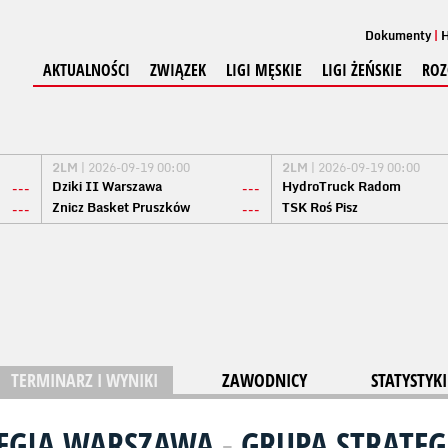
Dokumenty
H
AKTUALNOŚCI
ZWIĄZEK
LIGI MĘSKIE
LIGI ŻEŃSKIE
ROZ
2LM
| 2026-09-19 00:00
2LM
| 2026-09-19 00:00
Dziki II Warszawa
HydroTruck Radom
---
---
Znicz Basket Pruszków
TSK Roś Pisz
---
---
TERMINARZ I WYNIKI
ZAWODNICY
STATYSTYKI
LEGIA WARSZAWA
-
GRUPA STRATEG