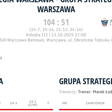
WARSZAWA
104 : 51
(24:7, 25:16, 21:12, 34:16)
Kolejka III | 13.10.2025 17:00
SiR Warszawa Bemowo, Warszawa, ul. Obrońców Tobruku 
i
A
GRUPA STRATEG
Trenerzy:
Trener: Marek Ło
ZA 1
2
ZA 3
F
NR
ZAWODNIK
(C/W)