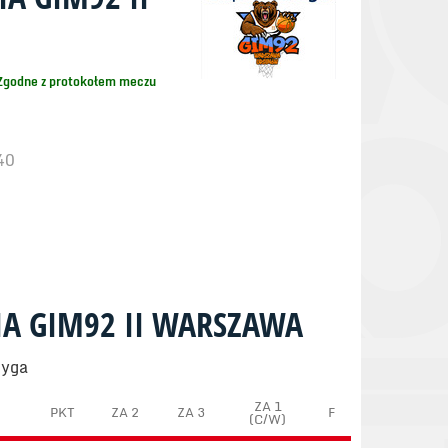
Zgodne z protokołem meczu
40
IA GIM92 II WARSZAWA
dyga
ZA 1
PKT
ZA 2
ZA 3
F
(C/W)