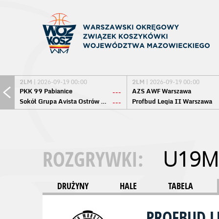
2LM
| 2026-09-19 00:00
2LM
| 2026-09-19 00:00
PKK 99 Pabianice
AZS AWF Warszawa
---
Sokół Grupa Avista Ostrów Maz.
Profbud Legia II Warszawa
---
ROZGRYWKI:
U19M
DRUŻYNY
HALE
TABELA
PROFBUD 