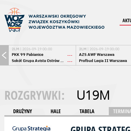
AKT
2LM
| 2026-09-19 00:00
2LM
| 2026-09-19 00:00
PKK 99 Pabianice
AZS AWF Warszawa
---
Sokół Grupa Avista Ostrów Maz.
Profbud Legia II Warszawa
---
ROZGRYWKI:
U19M
DRUŻYNY
HALE
TABELA
TERMINA
GRUPA STRATE