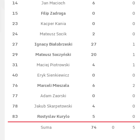
14
Jan Macioch
6
0
15
Filip Zadroga
0
0
23
Kacper Kania
0
0
24
Mateusz Socik
2
0
27
Ignacy Białobrzeski
27
1
29
Mateusz Soczyński
20
1
31
Maciej Piotrowski
4
1
40
Eryk Sienkiewicz
0
0
76
Marceli Mieszała
6
2
77
Adam Zaorski
0
0
78
Jakub Skarpetowski
4
0
83
Rostyslav Kurylo
5
0
Suma
74
0
5