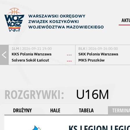
AKT
1LM
| 2026-09-21 19:00
BLK
| 2026-09-26 00:00
KKS Polonia Warszawa
SKK Polonia Warszawa
---
Solvera Sokół Łańcut
MKS Pruszków
---
ROZGRYWKI:
U16M
DRUŻYNY
HALE
TABELA
TERMINA
KS LEGION LE