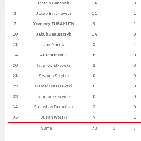
1
Marcin Banasiak
14
3
3
Jakub Bryśkiewicz
11
1
7
Yevgeniy ZUBAKHIN
9
1
10
Jakub Januszczyk
14
0
11
Jan Macuk
3
1
14
Antoni Macuk
6
0
20
Filip Kwiatkowski
2
0
21
Szymon Sztylko
0
0
29
Marcel Ostaszewski
0
0
33
Tymoteusz Kryński
0
0
34
Stanisław Domański
2
0
35
Julian Wolski
9
1
Suma
70
0
7