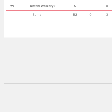
99
Antoni Woszczyk
4
0
Suma
52
0
3