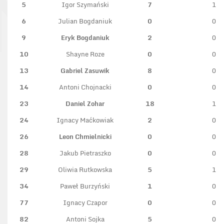
5
Igor Szymański
7
1
6
Julian Bogdaniuk
0
0
9
Eryk Bogdaniuk
2
0
10
Shayne Roze
0
0
13
Gabriel Zasuwik
8
0
14
Antoni Chojnacki
0
0
23
Daniel Zohar
18
1
24
Ignacy Maćkowiak
2
0
26
Leon Chmielnicki
0
0
28
Jakub Pietraszko
0
0
29
Oliwia Rutkowska
5
1
34
Paweł Burzyński
1
0
77
Ignacy Czapor
0
0
82
Antoni Sojka
5
0