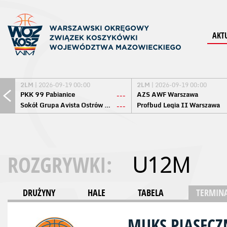
AKT
2LM
| 2026-09-19 00:00
2LM
| 2026-09-19 00:00
PKK 99 Pabianice
AZS AWF Warszawa
---
Sokół Grupa Avista Ostrów Maz.
Profbud Legia II Warszawa
---
ROZGRYWKI:
U12M
DRUŻYNY
HALE
TABELA
TERMINA
MUKS PIASECZN