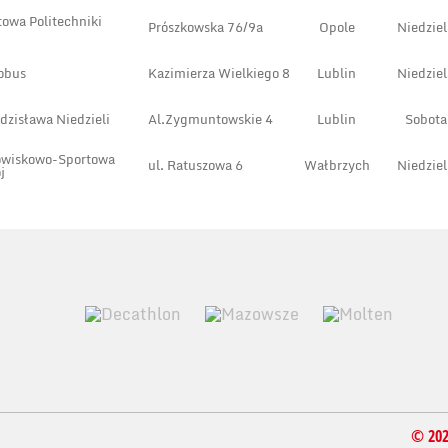
towa Politechniki
Prószkowska 76/9a
Opole
Niedziel
obus
Kazimierza Wielkiego 8
Lublin
Niedziel
dzisława Niedzieli
Al.Zygmuntowskie 4
Lublin
Sobota
owiskowo-Sportowa
ul. Ratuszowa 6
Wałbrzych
Niedziel
j
© 20