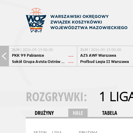
2LM
| 2026-09-19 00:00
2LM
| 2026-09-19 00:00
PKK 99 Pabianice
AZS AWF Warszawa
---
Sokół Grupa Avista Ostrów Maz.
Profbud Legia II Warszawa
---
ROZGRYWKI:
1 LIG
DRUŻYNY
HALE
TABELA
SEZON
LIGA
DRUŻYNA