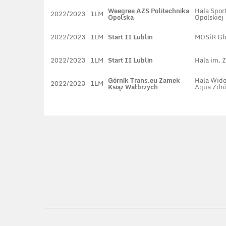
Weegree AZS Politechnika
Hala Spor
2022/2023
1LM
Opolska
Opolskiej
2022/2023
1LM
Start II Lublin
MOSiR Gl
2022/2023
1LM
Start II Lublin
Hala im. Z
Górnik Trans.eu Zamek
Hala Wid
2022/2023
1LM
Książ Wałbrzych
Aqua Zdró