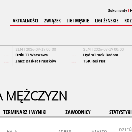
Dokumenty
H
AKTUALNOŚCI
ZWIĄZEK
LIGI MĘSKIE
LIGI ŻEŃSKIE
ROZ
2LM
| 2026-09-19 00:00
2LM
| 2026-09-19 00:00
Dziki II Warszawa
HydroTruck Radom
---
---
Znicz Basket Pruszków
TSK Roś Pisz
---
---
A MĘŻCZYZN
TERMINARZ I WYNIKI
ZAWODNICY
STATYSTYKI
DZIEŃ
HALA
ADRES
MIASTO