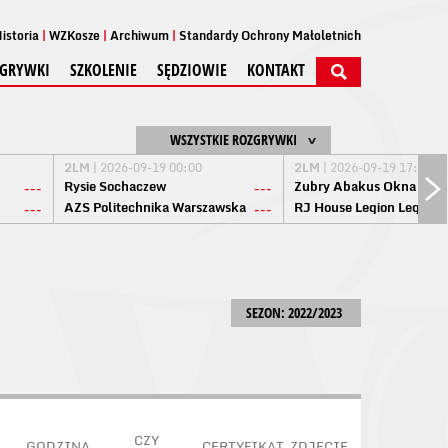
istoria
WZKosze
Archiwum
Standardy Ochrony Małoletnich
GRYWKI
SZKOLENIE
SĘDZIOWIE
KONTAKT
WSZYSTKIE ROZGRYWKI
2LM
| 2026-09-19 00:00
2LM
| 2026-09-19 17:00
Rysie Sochaczew
Żubry Abakus Okna Biał
---
---
AZS Politechnika Warszawska
RJ House Legion Legion
---
---
SEZON: 2022/2023
CZY
GODZINA
CERTYFIKAT
ZDJĘCIE