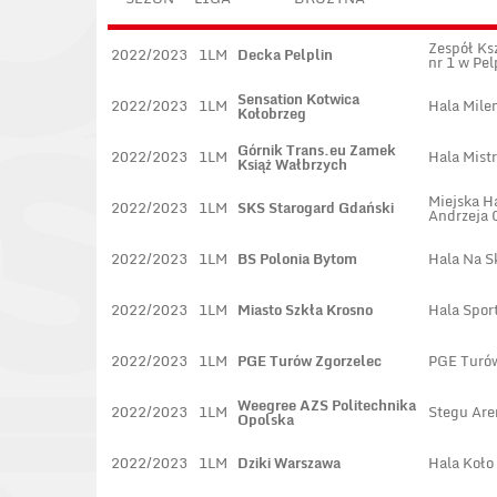
Zespół Ks
2022/2023
1LM
Decka Pelplin
nr 1 w Pel
Sensation Kotwica
2022/2023
1LM
Hala Mile
Kołobrzeg
Górnik Trans.eu Zamek
2022/2023
1LM
Hala Mist
Książ Wałbrzych
Miejska H
2022/2023
1LM
SKS Starogard Gdański
Andrzeja 
2022/2023
1LM
BS Polonia Bytom
Hala Na S
2022/2023
1LM
Miasto Szkła Krosno
Hala Spo
2022/2023
1LM
PGE Turów Zgorzelec
PGE Turó
Weegree AZS Politechnika
2022/2023
1LM
Stegu Are
Opolska
2022/2023
1LM
Dziki Warszawa
Hala Koło