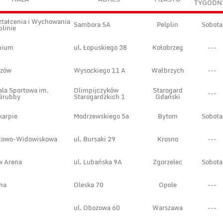
TYGODN
ztałcenia i Wychowania
Sambora 5A
Pelplin
Sobota
plinie
nium
ul. Łopuskiego 38
Kołobrzeg
---
rzów
Wysockiego 11 A
Wałbrzych
---
ala Sportowa im.
Olimpijczyków
Starogard
---
Grubby
Starogardzkich 1
Gdański
karpie
Modrzewskiego 5a
Bytom
Sobota
rtowo-Widowiskowa
ul. Bursaki 29
Krosno
---
w Arena
ul. Lubańska 9A
Zgorzelec
Sobota
na
Oleska 70
Opole
---
ul. Obozowa 60
Warszawa
---