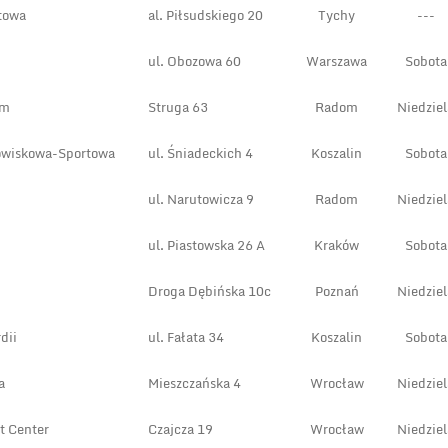
towa
al. Piłsudskiego 20
Tychy
---
ul. Obozowa 60
Warszawa
Sobota
om
Struga 63
Radom
Niedziel
owiskowa-Sportowa
ul. Śniadeckich 4
Koszalin
Sobota
ul. Narutowicza 9
Radom
Niedziel
ul. Piastowska 26 A
Kraków
Sobota
Droga Dębińska 10c
Poznań
Niedziel
dii
ul. Fałata 34
Koszalin
Sobota
a
Mieszczańska 4
Wrocław
Niedziel
t Center
Czajcza 19
Wrocław
Niedziel