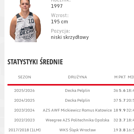
1997
Wzrost:
195 cm
Pozycja:
niski skrzydłowy
STATYSTYKI ŚREDNIE
SEZON
DRUŻYNA
M
PKT
MI
2025/2026
Decka Pelplin
36
5.6
18:
2024/2025
Decka Pelplin
37
5.7
20:
2023/2024
AZS AWF Mickiewicz Romus Katowice
18
9.9
32:
2022/2023
Weegree AZS Politechnika Opolska
32
3.7
18:
2017/2018 (1LM)
WKS Śląsk Wrocław
19
3.8
16: