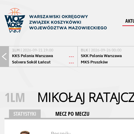
AKT
1LM
| 2026-09-21 19:00
BLK
| 2026-09-26 00:00
KKS Polonia Warszawa
SKK Polonia Warszawa
---
Solvera Sokół Łańcut
MKS Pruszków
---
1LM
MIKOŁAJ RATAJC
STATYSTYKI
MECZ PO MECZU
Rocznik: