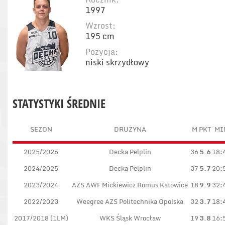
1997
Wzrost:
195 cm
Pozycja:
niski skrzydłowy
STATYSTYKI ŚREDNIE
SEZON
DRUŻYNA
M
PKT
MI
2025/2026
Decka Pelplin
36
5.6
18:
2024/2025
Decka Pelplin
37
5.7
20:
2023/2024
AZS AWF Mickiewicz Romus Katowice
18
9.9
32:
2022/2023
Weegree AZS Politechnika Opolska
32
3.7
18:
2017/2018 (1LM)
WKS Śląsk Wrocław
19
3.8
16: