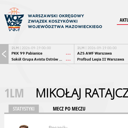
AKT
2LM
| 2026-09-19 00:00
2LM
| 2026-09-19 00:00
PKK 99 Pabianice
AZS AWF Warszawa
---
Sokół Grupa Avista Ostrów Maz.
Profbud Legia II Warszawa
---
1LM
MIKOŁAJ RATAJC
STATYSTYKI
MECZ PO MECZU
Rocznik: