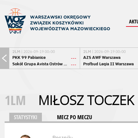
AKT
2LM
| 2026-09-19 00:00
2LM
| 2026-09-19 00:00
PKK 99 Pabianice
AZS AWF Warszawa
---
Sokół Grupa Avista Ostrów Maz.
Profbud Legia II Warszawa
---
1LM
MIŁOSZ TOCZEK
STATYSTYKI
MECZ PO MECZU
Rocznik: