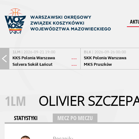
AKT
1LM
| 2026-09-21 19:00
BLK
| 2026-09-26 00:00
KKS Polonia Warszawa
SKK Polonia Warszawa
---
Solvera Sokół Łańcut
MKS Pruszków
---
1LM
OLIVIER SZCZEP
STATYSTYKI
MECZ PO MECZU
Rocznik: