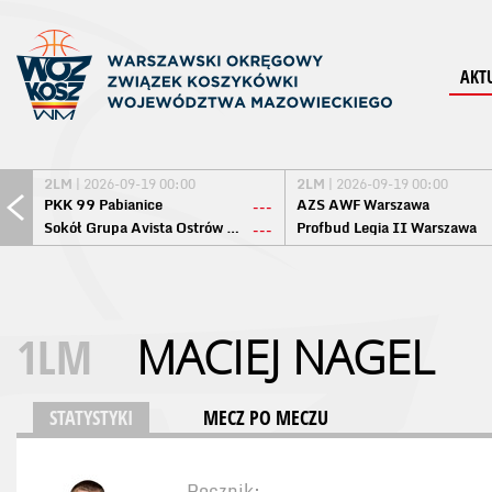
AKT
2LM
| 2026-09-19 00:00
2LM
| 2026-09-19 00:00
PKK 99 Pabianice
AZS AWF Warszawa
---
Sokół Grupa Avista Ostrów Maz.
Profbud Legia II Warszawa
---
1LM
MACIEJ NAGEL
STATYSTYKI
MECZ PO MECZU
Rocznik: