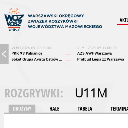
AKT
2LM
| 2026-09-19 00:00
2LM
| 2026-09-19 00:00
PKK 99 Pabianice
AZS AWF Warszawa
---
Sokół Grupa Avista Ostrów Maz.
Profbud Legia II Warszawa
---
ROZGRYWKI:
U11M
DRUŻYNY
HALE
TABELA
TERMINA