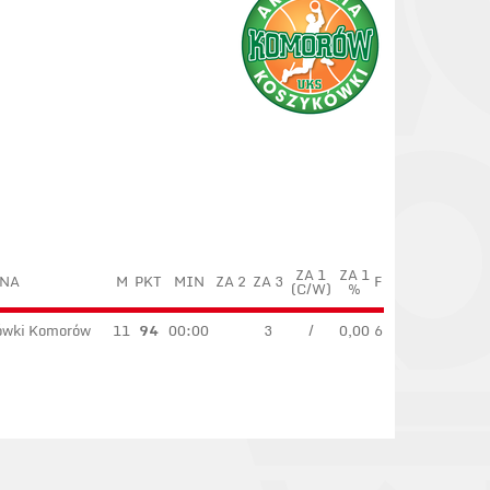
ZA 1
ZA 1
NA
M
PKT
MIN
ZA 2
ZA 3
F
(C/W)
%
ówki Komorów
11
94
00:00
3
/
0,00
6