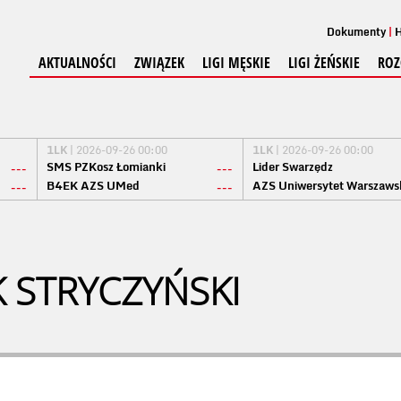
Dokumenty
H
AKTUALNOŚCI
ZWIĄZEK
LIGI MĘSKIE
LIGI ŻEŃSKIE
ROZ
1LK
| 2026-09-26 00:00
1LK
| 2026-09-26 00:00
SMS PZKosz Łomianki
Lider Swarzędz
---
---
B4EK AZS UMed
AZS Uniwersytet Warszaws
---
---
 STRYCZYŃSKI