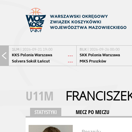
1LM
| 2026-09-21 19:00
BLK
| 2026-09-26 00:00
KKS Polonia Warszawa
SKK Polonia Warszawa
---
Solvera Sokół Łańcut
MKS Pruszków
---
U11M
FRANCISZEK
STATYSTYKI
MECZ PO MECZU
Rocznik: