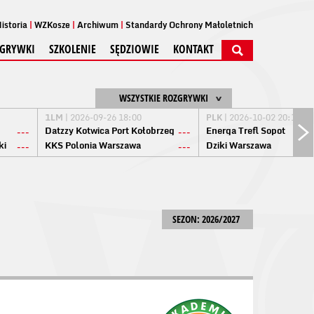
istoria
WZKosze
Archiwum
Standardy Ochrony Małoletnich
GRYWKI
SZKOLENIE
SĘDZIOWIE
KONTAKT
WSZYSTKIE ROZGRYWKI
1LM
| 2026-09-26 18:00
PLK
| 2026-10-02 20:15
Datzzy Kotwica Port Kołobrzeg
Energa Trefl Sopot
---
---
ki
KKS Polonia Warszawa
Dziki Warszawa
---
---
SEZON: 2026/2027