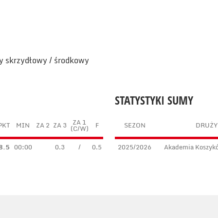
ny skrzydłowy / środkowy
STATYSTYKI SUMY
ZA 1
PKT
MIN
ZA 2
ZA 3
F
SEZON
DRUŻY
(C/W)
8.5
00:00
0.3
/
0.5
2025/2026
Akademia Koszyk