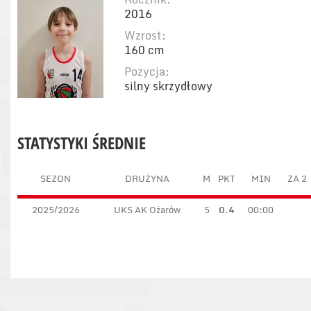
2016
Wzrost:
160 cm
Pozycja:
silny skrzydłowy
STATYSTYKI ŚREDNIE
SEZON
DRUŻYNA
M
PKT
MIN
ZA 2
2025/2026
UKS AK Ożarów
5
0.4
00:00