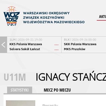
AKT
1LM
| 2026-09-21 19:00
BLK
| 2026-09-26 00:00
KKS Polonia Warszawa
SKK Polonia Warszawa
---
Solvera Sokół Łańcut
MKS Pruszków
---
U11M
IGNACY STAŃC
STATYSTYKI
MECZ PO MECZU
Rocznik: