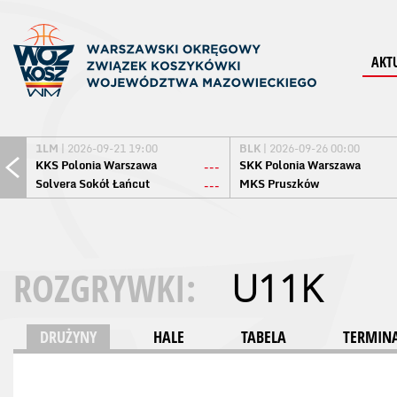
AKT
1LM
| 2026-09-21 19:00
BLK
| 2026-09-26 00:00
KKS Polonia Warszawa
SKK Polonia Warszawa
---
Solvera Sokół Łańcut
MKS Pruszków
---
ROZGRYWKI:
U11K
DRUŻYNY
HALE
TABELA
TERMINA