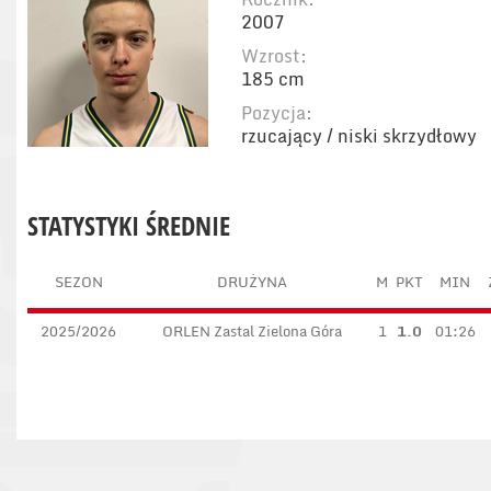
2007
Wzrost:
185 cm
Pozycja:
rzucający / niski skrzydłowy
STATYSTYKI ŚREDNIE
SEZON
DRUŻYNA
M
PKT
MIN
2025/2026
ORLEN Zastal Zielona Góra
1
1.0
01:26