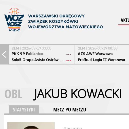
AKT
2LM
| 2026-09-19 00:00
2LM
| 2026-09-19 00:00
PKK 99 Pabianice
AZS AWF Warszawa
---
Sokół Grupa Avista Ostrów Maz.
Profbud Legia II Warszawa
---
OBL
JAKUB KOWACKI
STATYSTYKI
MECZ PO MECZU
Rocznik: