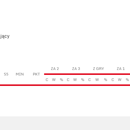
ający
ZA 2
ZA 3
Z GRY
ZA 1
S5
MIN
PKT
C
W
%
C
W
%
C
W
%
C
W
%