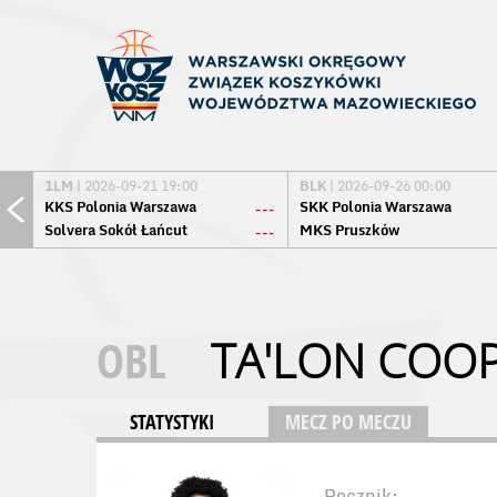
1LM
| 2026-09-21 19:00
BLK
| 2026-09-26 00:00
KKS Polonia Warszawa
SKK Polonia Warszawa
---
Solvera Sokół Łańcut
MKS Pruszków
---
OBL
TA'LON COO
STATYSTYKI
MECZ PO MECZU
Rocznik: