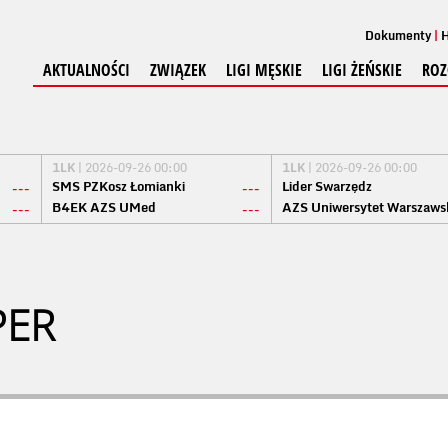
Dokumenty
H
AKTUALNOŚCI
ZWIĄZEK
LIGI MĘSKIE
LIGI ŻEŃSKIE
ROZ
1LK
| 2026-09-26 00:00
1LK
| 2026-09-26 00:00
SMS PZKosz Łomianki
Lider Swarzędz
---
---
B4EK AZS UMed
AZS Uniwersytet Warszaws
---
---
PER