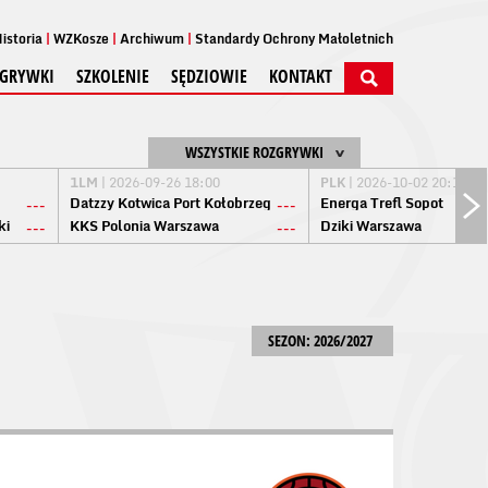
istoria
WZKosze
Archiwum
Standardy Ochrony Małoletnich
GRYWKI
SZKOLENIE
SĘDZIOWIE
KONTAKT
WSZYSTKIE ROZGRYWKI
1LM
| 2026-09-26 18:00
PLK
| 2026-10-02 20:15
Datzzy Kotwica Port Kołobrzeg
Energa Trefl Sopot
---
---
ki
KKS Polonia Warszawa
Dziki Warszawa
---
---
SEZON: 2026/2027