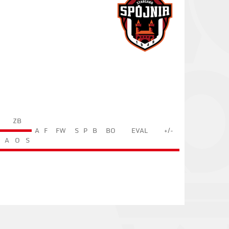
ZB
A
F
FW
S
P
B
BO
EVAL
+/-
A
O
S