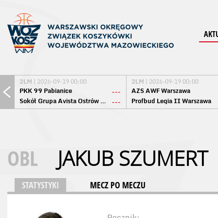
AKT
2LM
| 2026-09-19 00:00
2LM
| 2026-09-19 00:00
PKK 99 Pabianice
AZS AWF Warszawa
---
Sokół Grupa Avista Ostrów Maz.
Profbud Legia II Warszawa
---
OBL
JAKUB SZUMERT
STATYSTYKI
MECZ PO MECZU
Rocznik: