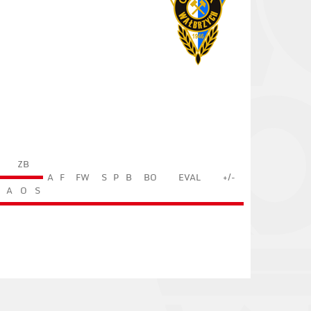
ZB
A
F
FW
S
P
B
BO
EVAL
+/-
A
O
S