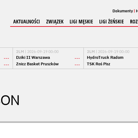
Dokumenty
H
AKTUALNOŚCI
ZWIĄZEK
LIGI MĘSKIE
LIGI ŻEŃSKIE
ROZ
2LM
| 2026-09-19 00:00
2LM
| 2026-09-19 00:00
Dziki II Warszawa
HydroTruck Radom
---
---
Znicz Basket Pruszków
TSK Roś Pisz
---
---
SON