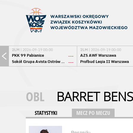
2LM
| 2026-09-19 00:00
2LM
| 2026-09-19 00:00
PKK 99 Pabianice
AZS AWF Warszawa
---
Sokół Grupa Avista Ostrów Maz.
Profbud Legia II Warszawa
---
OBL
BARRET BEN
STATYSTYKI
MECZ PO MECZU
Rocznik: