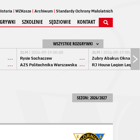
istoria
WZKosze
Archiwum
Standardy Ochrony Małoletnich
GRYWKI
SZKOLENIE
SĘDZIOWIE
KONTAKT
WSZYSTKIE ROZGRYWKI
2LM
| 2026-09-19 00:00
2LM
| 2026-09-19 00:00
Rysie Sochaczew
Żubry Abakus Okna Biał
---
---
AZS Politechnika Warszawska
RJ House Legion Legion
---
---
SEZON: 2026/2027