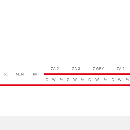
ZA 2
ZA 3
Z GRY
ZA 1
S5
MIN
PKT
C
W
%
C
W
%
C
W
%
C
W
%