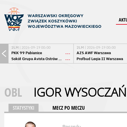
AKT
2LM
| 2026-09-19 00:00
2LM
| 2026-09-19 00:00
PKK 99 Pabianice
AZS AWF Warszawa
---
Sokół Grupa Avista Ostrów Maz.
Profbud Legia II Warszawa
---
OBL
IGOR WYSOCZAŃ
STATYSTYKI
MECZ PO MECZU
Rocznik: