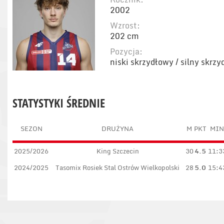
2002
Wzrost:
202 cm
Pozycja:
niski skrzydłowy / silny skrz
STATYSTYKI ŚREDNIE
SEZON
DRUŻYNA
M
PKT
MIN
2025/2026
King Szczecin
30
4.5
11:3
2024/2025
Tasomix Rosiek Stal Ostrów Wielkopolski
28
5.0
15:4