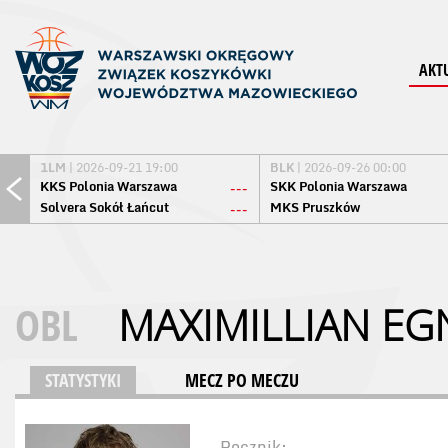
AKT
1LM
| 2026-09-21 19:00
BLK
| 2026-09-26 00:00
KKS Polonia Warszawa
SKK Polonia Warszawa
---
Solvera Sokół Łańcut
MKS Pruszków
---
OBL
MAXIMILLIAN EG
STATYSTYKI
MECZ PO MECZU
Rocznik: