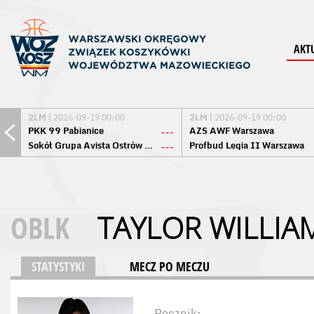
AKT
2LM
| 2026-09-19 00:00
2LM
| 2026-09-19 00:00
PKK 99 Pabianice
AZS AWF Warszawa
---
Sokół Grupa Avista Ostrów Maz.
Profbud Legia II Warszawa
---
OBLK
TAYLOR WILLIA
STATYSTYKI
MECZ PO MECZU
Rocznik: