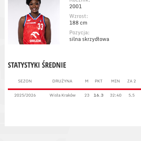
2001
Wzrost:
188 cm
Pozycja:
silna skrzydłowa
STATYSTYKI ŚREDNIE
SEZON
DRUŻYNA
M
PKT
MIN
ZA 2
2025/2026
Wisła Kraków
23
16.3
32:40
5.5