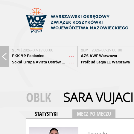
2LM
| 2026-09-19 00:00
2LM
| 2026-09-19 00:00
PKK 99 Pabianice
AZS AWF Warszawa
---
Sokół Grupa Avista Ostrów Maz.
Profbud Legia II Warszawa
---
OBLK
SARA VUJAC
STATYSTYKI
MECZ PO MECZU
Rocznik: