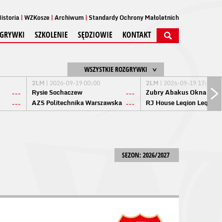
istoria
WZKosze
Archiwum
Standardy Ochrony Małoletnich
GRYWKI
SZKOLENIE
SĘDZIOWIE
KONTAKT
WSZYSTKIE ROZGRYWKI
2LM
| 2026-09-19 00:00
2LM
| 2026-09-19 17:00
Rysie Sochaczew
Żubry Abakus Okna Biał
---
---
AZS Politechnika Warszawska
RJ House Legion Legion
---
---
SEZON: 2026/2027