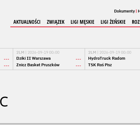
Dokumenty
H
AKTUALNOŚCI
ZWIĄZEK
LIGI MĘSKIE
LIGI ŻEŃSKIE
ROZ
2LM
| 2026-09-19 00:00
2LM
| 2026-09-19 00:00
Dziki II Warszawa
HydroTruck Radom
---
---
Znicz Basket Pruszków
TSK Roś Pisz
---
---
IC