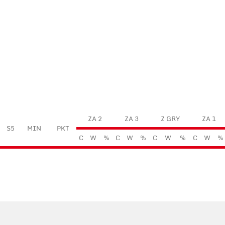
ZA 2
ZA 3
Z GRY
ZA 1
S5
MIN
PKT
C
W
%
C
W
%
C
W
%
C
W
%