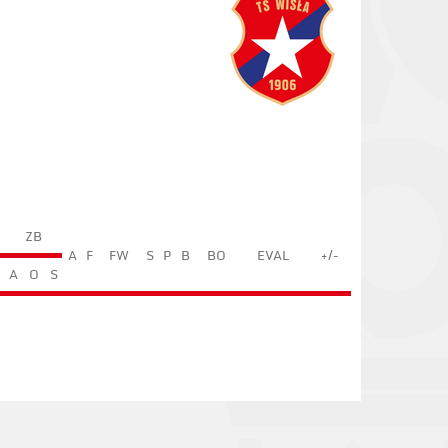
ZB
A
F
FW
S
P
B
BO
EVAL
+/-
A
O
S