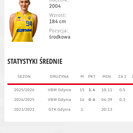
2004
Wzrost:
184 cm
Pozycja:
środkowa
STATYSTYKI ŚREDNIE
SEZON
DRUŻYNA
M
PKT
MIN
ZA 2
2025/2026
VBW Gdynia
15
1.4
10:11
0.5
2024/2025
VBW Gdynia
16
0.6
04:39
0.3
2021/2022
GTK Gdynia
1
20:13