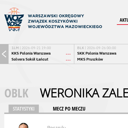
AKT
1LM
| 2026-09-21 19:00
BLK
| 2026-09-26 00:00
KKS Polonia Warszawa
SKK Polonia Warszawa
---
Solvera Sokół Łańcut
MKS Pruszków
---
OBLK
WERONIKA ZAL
STATYSTYKI
MECZ PO MECZU
Rocznik: