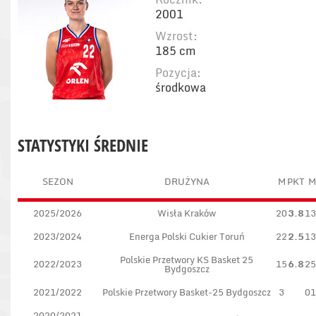
2001
Wzrost:
185 cm
Pozycja:
środkowa
STATYSTYKI ŚREDNIE
SEZON
DRUŻYNA
M
PKT
M
2025/2026
Wisła Kraków
20
3.8
13
2023/2024
Energa Polski Cukier Toruń
22
2.5
13
Polskie Przetwory KS Basket 25
2022/2023
15
6.8
25
Bydgoszcz
2021/2022
Polskie Przetwory Basket-25 Bydgoszcz
3
01
2020/2021