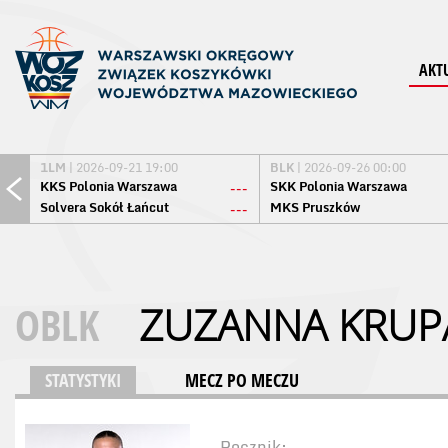
AKT
1LM
| 2026-09-21 19:00
BLK
| 2026-09-26 00:00
KKS Polonia Warszawa
SKK Polonia Warszawa
---
Solvera Sokół Łańcut
MKS Pruszków
---
OBLK
ZUZANNA KRUP
STATYSTYKI
MECZ PO MECZU
Rocznik: