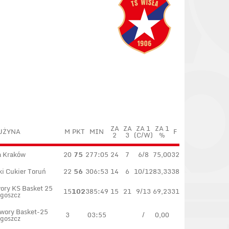
ZA
ZA
ZA 1
ZA 1
UŻYNA
M
PKT
MIN
F
2
3
(C/W)
%
a Kraków
20
75
277:05
24
7
6/8
75,00
32
ki Cukier Toruń
22
56
306:53
14
6
10/12
83,33
38
wory KS Basket 25
15
102
385:49
15
21
9/13
69,23
31
goszcz
twory Basket-25
3
03:55
/
0,00
goszcz