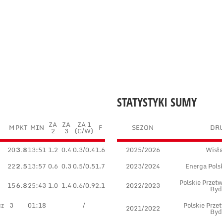
STATYSTYKI SUMY
ZA
ZA
ZA 1
M
PKT
MIN
F
SEZON
DR
2
3
(C/W)
20
3.8
13:51
1.2
0.4
0.3/0.4
1.6
2025/2026
Wisł
22
2.5
13:57
0.6
0.3
0.5/0.5
1.7
2023/2024
Energa Pols
Polskie Przet
15
6.8
25:43
1.0
1.4
0.6/0.9
2.1
2022/2023
Byd
cz
3
01:18
/
Polskie Prze
2021/2022
Byd