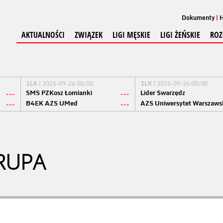
Dokumenty
H
AKTUALNOŚCI
ZWIĄZEK
LIGI MĘSKIE
LIGI ŻEŃSKIE
ROZ
1LK
| 2026-09-26 00:00
1LK
| 2026-09-26 00:00
SMS PZKosz Łomianki
Lider Swarzędz
---
---
B4EK AZS UMed
AZS Uniwersytet Warszaws
---
---
RUPA