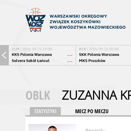
1LM
| 2026-09-21 19:00
BLK
| 2026-09-26 00:00
KKS Polonia Warszawa
SKK Polonia Warszawa
---
Solvera Sokół Łańcut
MKS Pruszków
---
OBLK
ZUZANNA K
STATYSTYKI
MECZ PO MECZU
Rocznik: