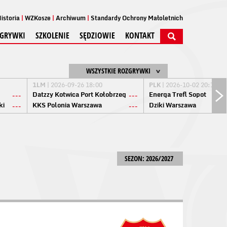
istoria
WZKosze
Archiwum
Standardy Ochrony Małoletnich
GRYWKI
SZKOLENIE
SĘDZIOWIE
KONTAKT
WSZYSTKIE ROZGRYWKI
1LM
| 2026-09-26 18:00
PLK
| 2026-10-02 20:15
Datzzy Kotwica Port Kołobrzeg
Energa Trefl Sopot
---
---
ki
KKS Polonia Warszawa
Dziki Warszawa
---
---
SEZON: 2026/2027